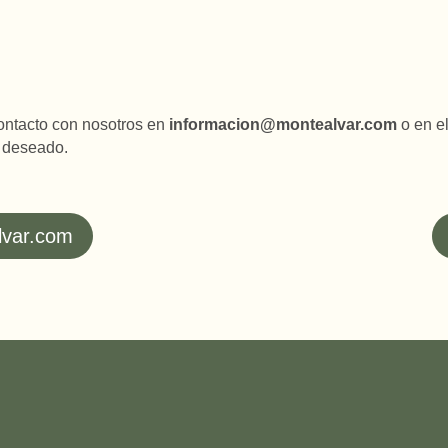
contacto con nosotros en
informacion@montealvar.com
o en e
o deseado.
lvar.com