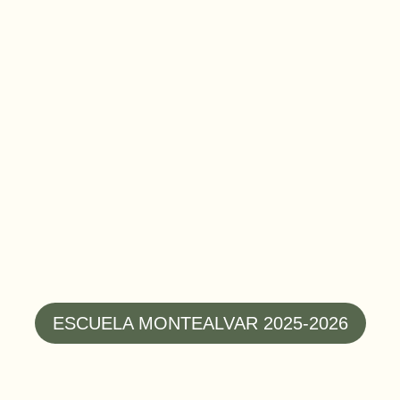
academia de golf a cargo de nuestro profesional Iván Sueiras
royecto en la instalación que ya todos conocéis, sino también d
ESCUELA MONTEALVAR 2025-2026