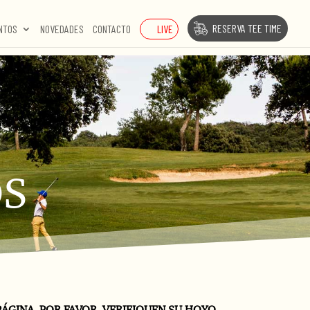
RESERVA TEE TIME
LIVE
NTOS
NOVEDADES
CONTACTO
os
ÁGINA. POR FAVOR, VERIFIQUEN SU HOYO