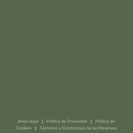
HAZTE ABONADO
(+34) 949 100 233
informacion@montealvar.com
restaurante@montealvar.com
Monasterio de Alcohete, s/n, 19141 Yebes,
Guadalajara
Aviso legal
|
Política de Privacidad
|
Política de
Cookies
|
Términos y Condiciones de las Reservas