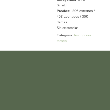
Scratch
Precios:
50€ externos /
40€ abonados / 30€
damas
Sin existencias
Categoría:
Inscripción
torneo
HAZTE ABONADO
(+34) 949 100 233
informacion@montealvar.com