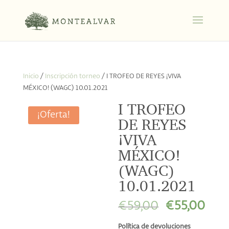
Inicio
/
Inscripción torneo
/ I TROFEO DE REYES ¡VIVA
MÉXICO! (WAGC) 10.01.2021
I TROFEO
¡Oferta!
DE REYES
¡VIVA
MÉXICO!
(WAGC)
10.01.2021
El
El
€
59,00
€
55,00
precio
prec
Política de devoluciones