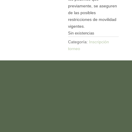
previamente, se aseguren
de las posibles
restricciones de movilidad
vigentes.
Sin existencias
Categoría:
Inscripción
torneo
HAZTE ABONADO
(+34) 949 100 233
informacion@montealvar.com