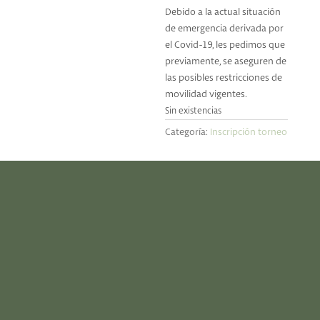
Debido a la actual situación
de emergencia derivada por
el Covid-19, les pedimos que
previamente, se aseguren de
las posibles restricciones de
movilidad vigentes.
Sin existencias
Categoría:
Inscripción torneo
HAZTE ABONADO
(+34) 949 100 233
informacion@montealvar.com