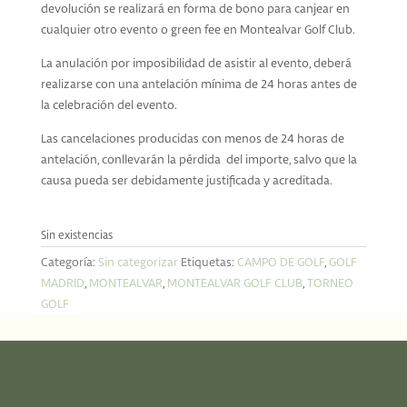
devolución se realizará en forma de bono para canjear en
cualquier otro evento o green fee en Montealvar Golf Club.
La anulación por imposibilidad de asistir al evento, deberá
realizarse con una antelación mínima de 24 horas antes de
la celebración del evento.
Las cancelaciones producidas con menos de 24 horas de
antelación, conllevarán la pérdida del importe, salvo que la
causa pueda ser debidamente justificada y acreditada.
Sin existencias
Categoría:
Sin categorizar
Etiquetas:
CAMPO DE GOLF
,
GOLF
MADRID
,
MONTEALVAR
,
MONTEALVAR GOLF CLUB
,
TORNEO
GOLF