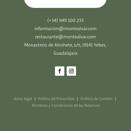
(+34) 949 100 233
informacion@montealvar.com
restaurante@montealvar.com
Monasterio de Alcohete, s/n, 19141 Yebes,
Guadalajara
Aviso legal
|
Política de Privacidad
|
Política de Cookies
|
Términos y Condiciones de las Reservas