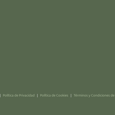
HAZTE ABONADO
(+34) 949 100 233
informacion@montealvar.com
restaurante@montealvar.com
Monasterio de Alcohete, s/n, 19141 Yebes, Guadalajara
|
Política de Privacidad
|
Política de Cookies
|
Términos y Condiciones de 