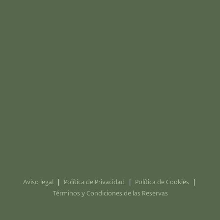
HAZTE ABONADO
(+34) 949 100 233
informacion@montealvar.com
restaurante@montealvar.com
Monasterio de Alcohete, s/n, 19141 Yebes,
Guadalajara
Aviso legal
|
Política de Privacidad
|
Política de Cookies
|
Términos y Condiciones de las Reservas